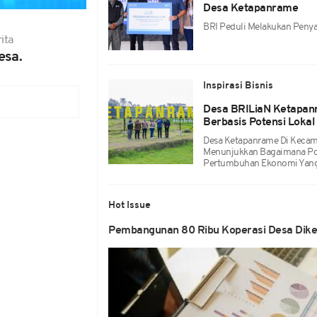
Desa Ketapanrame
BRI Peduli Melakukan Penya
ita
esa.
Inspirasi Bisnis
Desa BRILiaN Ketapan
Berbasis Potensi Lokal
Desa Ketapanrame Di Kecama
Menunjukkan Bagaimana Pot
Pertumbuhan Ekonomi Yang 
Hot Issue
Pembangunan 80 Ribu Koperasi Desa Dike