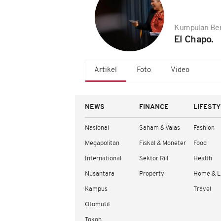
Kumpulan Ber
El Chapo.
Artikel
Foto
Video
NEWS
FINANCE
LIFEST
Nasional
Saham & Valas
Fashion
Megapolitan
Fiskal & Moneter
Food
International
Sektor Riil
Health
Nusantara
Property
Home & L
Kampus
Travel
Otomotif
Tokoh