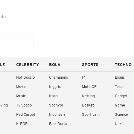
ita
YLE
CELEBRITY
BOLA
SPORTS
TECHNO
Hot Gossip
Champions
F1
Bisnis
Movie
Inggris
Moto GP
Telco
Music
Italia
Netting
Gadget
iving
TV Scoop
Spanyol
Basket
Game
Red Carpet
Indonesia
Sport Lain
Science
K-POP
Bola Dunia
Ulik