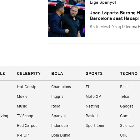
Liga Spanyol
Joan Laporta Berang H
Barcelona saat Hadapi
Kartu Merah Yang Diterima H
YLE
CELEBRITY
BOLA
SPORTS
TECHNO
Hot Gossip
Champions
F1
Bisnis
Movie
Inggris
Moto GP
Telco
Music
Italia
Netting
Gadget
iving
TV Scoop
Spanyol
Basket
Game
Red Carpet
Indonesia
Sport Lain
Science
K-POP
Bola Dunia
Ulik