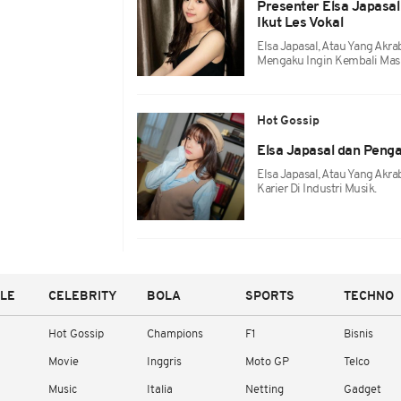
Presenter Elsa Japasal
Ikut Les Vokal
Elsa Japasal, Atau Yang Ak
Mengaku Ingin Kembali Mas
Hot Gossip
Elsa Japasal dan Peng
Elsa Japasal, Atau Yang Akr
Karier Di Industri Musik.
YLE
CELEBRITY
BOLA
SPORTS
TECHNO
Hot Gossip
Champions
F1
Bisnis
Movie
Inggris
Moto GP
Telco
Music
Italia
Netting
Gadget