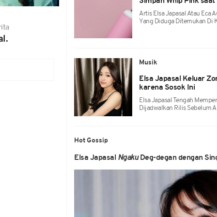
Simpan Whip Pink saat
Artis Elsa Japasal Atau Eca 
Yang Diduga Ditemukan Di 
ita
l.
Musik
Elsa Japasal Keluar Zo
karena Sosok Ini
Elsa Japasal Tengah Memper
Dijadwalkan Rilis Sebelum A
Hot Gossip
Elsa Japasal
Ngaku
Deg-degan dengan Singl