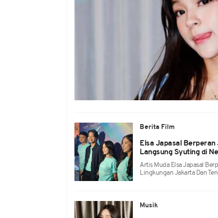
Berita Film
Elsa Japasal Berperan 
Langsung Syuting di N
Artis Muda Elsa Japasal Ber
Lingkungan Jakarta Dan Teng
Musik