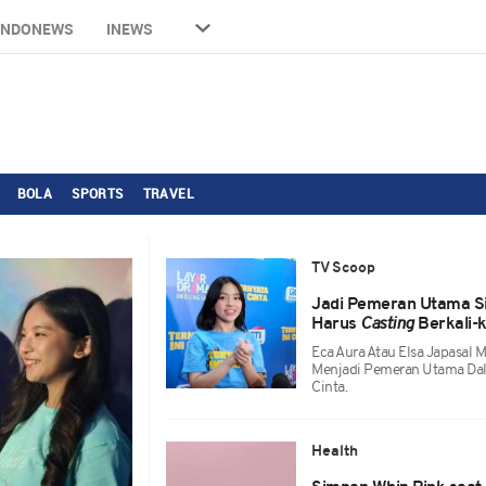
INDONEWS
INEWS
BOLA
SPORTS
TRAVEL
TV Scoop
Jadi Pemeran Utama S
Harus
Casting
Berkali-k
Eca Aura Atau Elsa Japasal
Menjadi Pemeran Utama Dala
Cinta.
Health