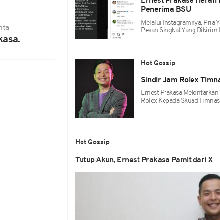
Ernest Prakasa Heran
Penerima BSU
Melalui Instagramnya, Pria 
ita
Pesan Singkat Yang Dikirim 
kasa.
Hot Gossip
Sindir Jam Rolex Timna
Ernest Prakasa Melontarkan
Rolex Kepada Skuad Timnas 
Hot Gossip
Tutup Akun, Ernest Prakasa Pamit dari X