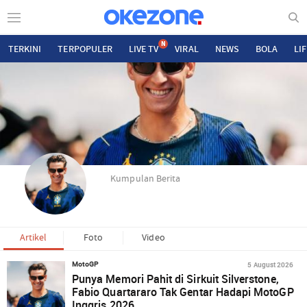
N
TERKINI
TERPOPULER
LIVE TV
VIRAL
NEWS
BOLA
LI
Kumpulan Berita
Artikel
Foto
Video
5 August 2026
MotoGP
Punya Memori Pahit di Sirkuit Silverstone,
Fabio Quartararo Tak Gentar Hadapi MotoGP
Inggris 2026