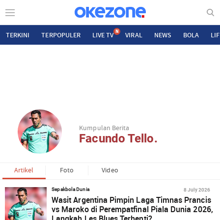
N
TERKINI
TERPOPULER
LIVE TV
VIRAL
NEWS
BOLA
LI
Kumpulan Berita
Facundo Tello.
Artikel
Foto
Video
8 July 2026
Sepakbola Dunia
Wasit Argentina Pimpin Laga Timnas Prancis
vs Maroko di Perempatfinal Piala Dunia 2026,
Langkah Les Blues Terhenti?