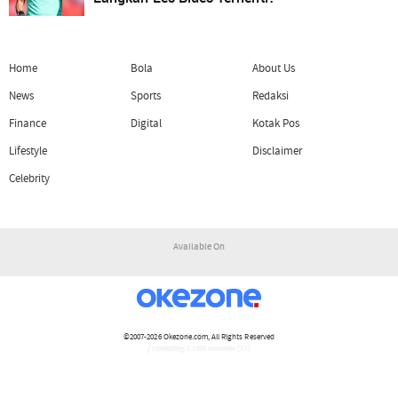
Home
Bola
About Us
News
Sports
Redaksi
Finance
Digital
Kotak Pos
Lifestyle
Disclaimer
Celebrity
Available On
©2007-2026
Okezone.com
, All Rights Reserved
/ rendering 1.1469 seconds [17]