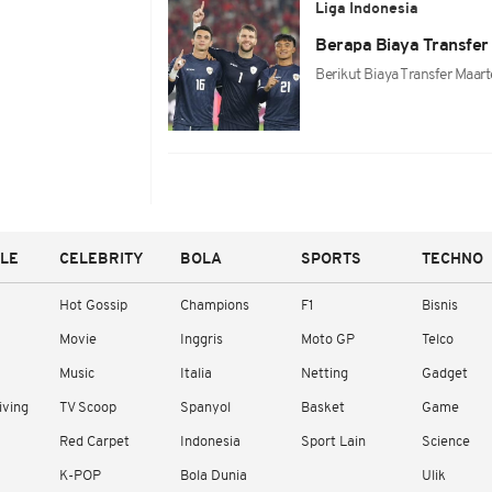
Liga Indonesia
Berapa Biaya Transfer
Berikut Biaya Transfer Maar
YLE
CELEBRITY
BOLA
SPORTS
TECHNO
Hot Gossip
Champions
F1
Bisnis
Movie
Inggris
Moto GP
Telco
Music
Italia
Netting
Gadget
iving
TV Scoop
Spanyol
Basket
Game
Red Carpet
Indonesia
Sport Lain
Science
K-POP
Bola Dunia
Ulik