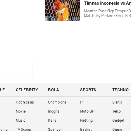
Timnas Indonesia vs Ara
Maarten Paes Siap Tempur D
Matchday Pertama Grup B Ba
YLE
CELEBRITY
BOLA
SPORTS
TECHNO
Hot Gossip
Champions
F1
Bisnis
Movie
Inggris
Moto GP
Telco
Music
Italia
Netting
Gadget
iving
TV Scoop
Spanyol
Basket
Game