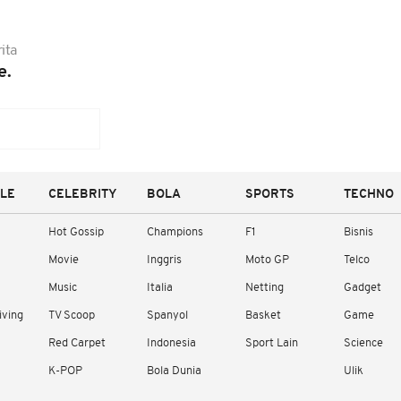
ita
e.
YLE
CELEBRITY
BOLA
SPORTS
TECHNO
Hot Gossip
Champions
F1
Bisnis
Movie
Inggris
Moto GP
Telco
Music
Italia
Netting
Gadget
iving
TV Scoop
Spanyol
Basket
Game
Red Carpet
Indonesia
Sport Lain
Science
K-POP
Bola Dunia
Ulik