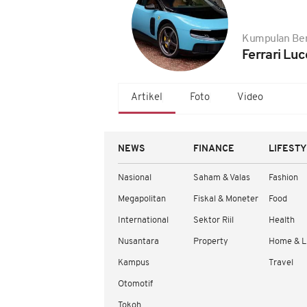
Kumpulan Ber
Ferrari Luc
Artikel
Foto
Video
NEWS
FINANCE
LIFEST
Nasional
Saham & Valas
Fashion
Megapolitan
Fiskal & Moneter
Food
International
Sektor Riil
Health
Nusantara
Property
Home & L
Kampus
Travel
Otomotif
Tokoh