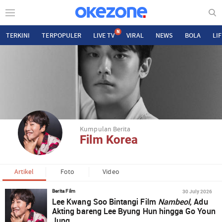
N
TERKINI
TERPOPULER
LIVE TV
VIRAL
NEWS
BOLA
LI
Kumpulan Berita
Film Korea
Artikel
Foto
Video
30 July 2026
Berita Film
Lee Kwang Soo Bintangi Film
Nambeol
, Adu
Akting bareng Lee Byung Hun hingga Go Youn
Jung