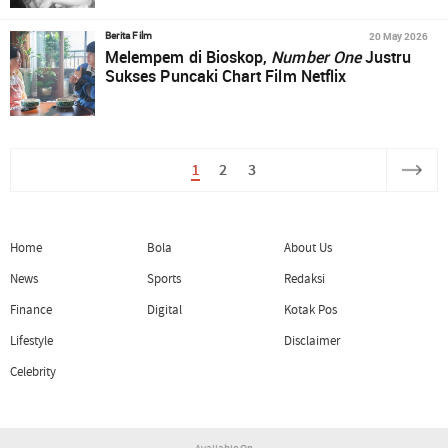
20 May 2026
Berita Film
Melempem di Bioskop,
Number One
Justru
Sukses Puncaki Chart Film Netflix
1
2
3
Home
Bola
About Us
News
Sports
Redaksi
Finance
Digital
Kotak Pos
Lifestyle
Disclaimer
Celebrity