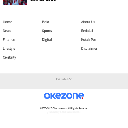
Home
Bola
About Us
News
Sports
Redaksi
Finance
Digital
Kotak Pos
Lifestyle
Disclaimer
Celebrity
Available On
©2007-2026
Okezone.com
, All Rights Reserved
/ rendering 1.3470 seconds [15]