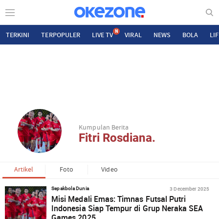
N
TERKINI
TERPOPULER
LIVE TV
VIRAL
NEWS
BOLA
LI
Kumpulan Berita
Fitri Rosdiana.
Artikel
Foto
Video
3 December 2025
Sepakbola Dunia
Misi Medali Emas: Timnas Futsal Putri
Indonesia Siap Tempur di Grup Neraka SEA
Games 2025