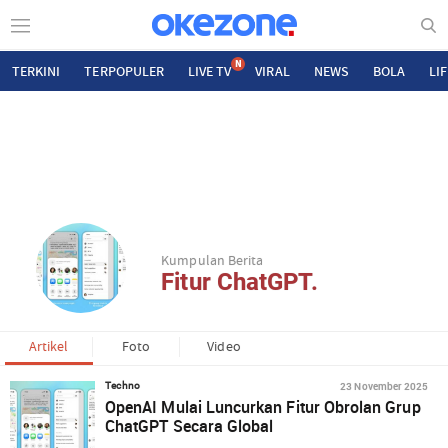
N
TERKINI
TERPOPULER
LIVE TV
VIRAL
NEWS
BOLA
LI
Kumpulan Berita
Fitur ChatGPT.
Artikel
Foto
Video
23 November 2025
Techno
OpenAI Mulai Luncurkan Fitur Obrolan Grup
ChatGPT Secara Global