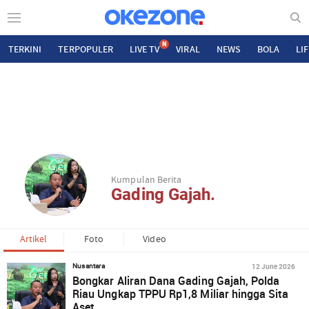
N
TERKINI
TERPOPULER
LIVE TV
VIRAL
NEWS
BOLA
LI
Kumpulan Berita
Gading Gajah.
Artikel
Foto
Video
12 June 2026
Nusantara
Bongkar Aliran Dana Gading Gajah, Polda
Riau Ungkap TPPU Rp1,8 Miliar hingga Sita
Aset