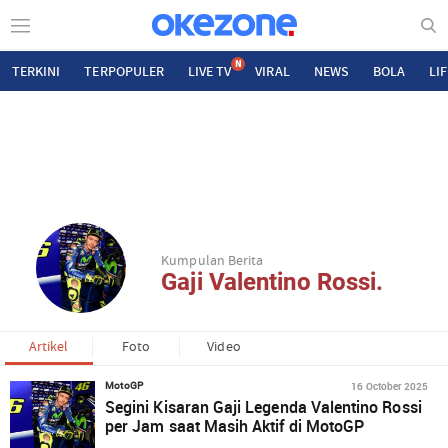
N
TERKINI
TERPOPULER
LIVE TV
VIRAL
NEWS
BOLA
LI
Kumpulan Berita
Gaji Valentino Rossi.
Artikel
Foto
Video
16 October 2025
MotoGP
Segini Kisaran Gaji Legenda Valentino Rossi
per Jam saat Masih Aktif di MotoGP