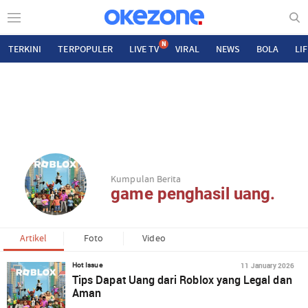
N
TERKINI
TERPOPULER
LIVE TV
VIRAL
NEWS
BOLA
LI
Kumpulan Berita
game penghasil uang.
Artikel
Foto
Video
11 January 2026
Hot Issue
Tips Dapat Uang dari Roblox yang Legal dan
Aman