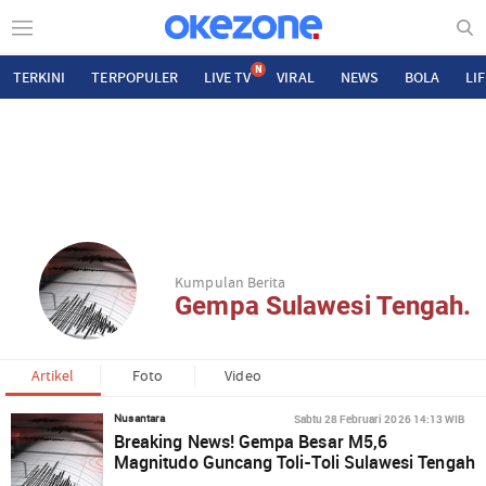
N
TERKINI
TERPOPULER
LIVE TV
VIRAL
NEWS
BOLA
LI
Kumpulan Berita
Gempa Sulawesi Tengah.
Artikel
Foto
Video
Sabtu 28 Februari 2026 14:13 WIB
Nusantara
Breaking News! Gempa Besar M5,6
Magnitudo Guncang Toli-Toli Sulawesi Tengah