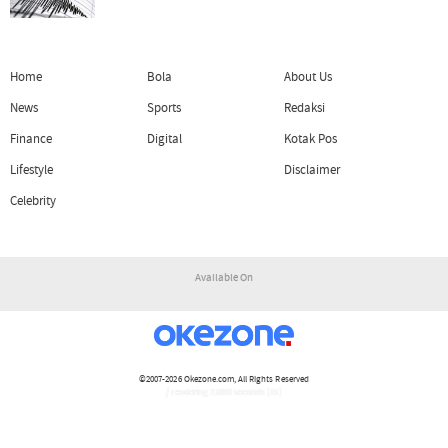
Home
Bola
About Us
News
Sports
Redaksi
Finance
Digital
Kotak Pos
Lifestyle
Disclaimer
Celebrity
Available On
©2007-2026
Okezone.com
, All Rights Reserved
/ rendering 2.0890 seconds [15]