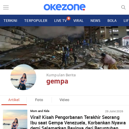
N
TERKINI
TERPOPULER
LIVE TV
VIRAL
NEWS
BOLA
LI
Kumpulan Berita
gempa
Artikel
Foto
Video
29 June 2026
Mom and Kids
Viral! Kisah Pengorbanan Terakhir Seorang
Ibu saat Gempa Venezuela, Korbankan Nyawa
demi Selamatkan Bayinya dari Reruntuhan