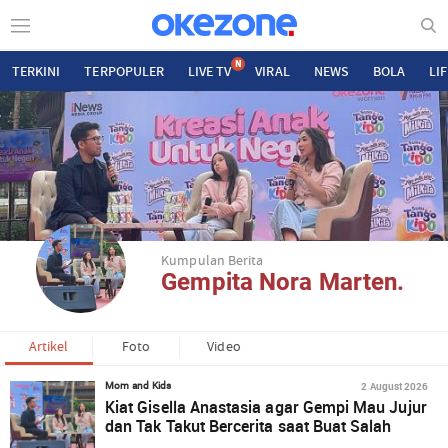
N
TERKINI
TERPOPULER
LIVE TV
VIRAL
NEWS
BOLA
LI
Kumpulan Berita
Gempita Nora Marten.
Artikel
Foto
Video
2 August 2026
Mom and Kids
Kiat Gisella Anastasia agar Gempi Mau Jujur
dan Tak Takut Bercerita saat Buat Salah