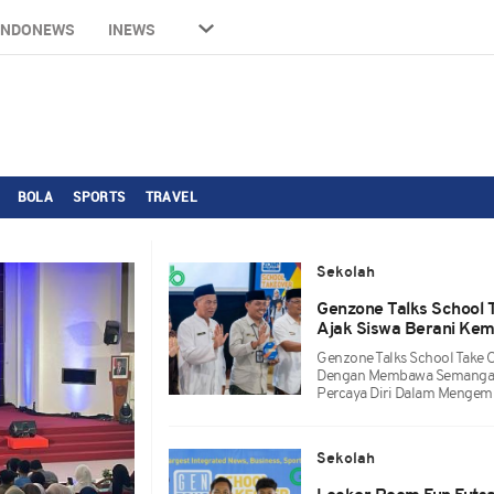
INDONEWS
INEWS
BOLA
SPORTS
TRAVEL
Sekolah
Genzone Talks School 
Ajak Siswa Berani Kemb
Genzone Talks School Take O
Dengan Membawa Semangat 
Percaya Diri Dalam Mengemba
Sekolah