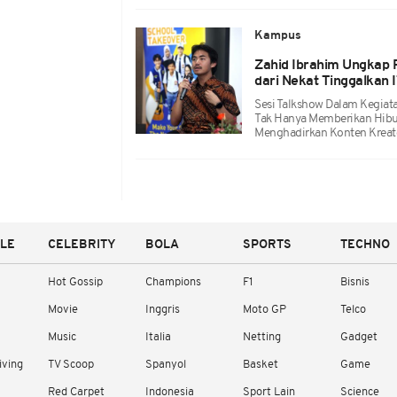
Kampus
Zahid Ibrahim Ungkap 
dari Nekat Tinggalkan 
Sesi Talkshow Dalam Kegiat
Tak Hanya Memberikan Hibur
Menghadirkan Konten Kreato
YLE
CELEBRITY
BOLA
SPORTS
TECHNO
Hot Gossip
Champions
F1
Bisnis
Movie
Inggris
Moto GP
Telco
Music
Italia
Netting
Gadget
iving
TV Scoop
Spanyol
Basket
Game
Red Carpet
Indonesia
Sport Lain
Science