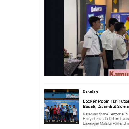
Sekolah
Locker Room Fun Futsa
Basah, Disambut Sema
Keseruan Acara Genzone Tal
Hanya Terasa Di Dalam Ruang
Lapangan Melalui Pertandin