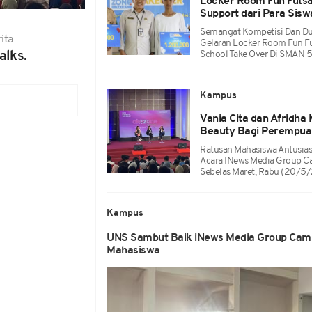
Locker Room Fun Futsa
Support dari Para Sisw
Semangat Kompetisi Dan Duk
ita
Gelaran Locker Room Fun Fu
alks.
School Take Over Di SMAN 5
Kampus
Vania Cita dan Afridha
Beauty Bagi Perempuan
Ratusan Mahasiswa Antusias
Acara INews Media Group Ca
Sebelas Maret, Rabu (20/5
Kampus
UNS Sambut Baik iNews Media Group Campu
Mahasiswa