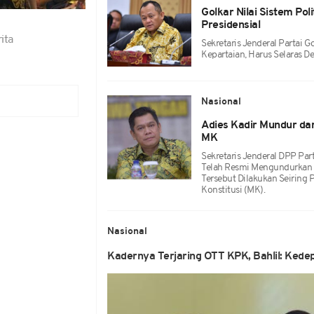
Golkar Nilai Sistem Po
Presidensial
ita
Sekretaris Jenderal Partai G
Kepartaian, Harus Selaras D
Nasional
Adies Kadir Mundur dar
MK
Sekretaris Jenderal DPP Part
Telah Resmi Mengundurkan D
Tersebut Dilakukan Seirin
Konstitusi (MK).
Nasional
Kadernya Terjaring OTT KPK, Bahlil: Kede