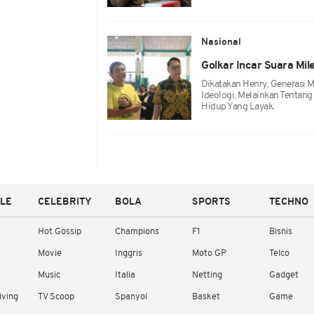
Nasional
Golkar Incar Suara Mil
Dikatakan Henry, Generasi M
Ideologi, Melainkan Tentang 
Hidup Yang Layak.
YLE
CELEBRITY
BOLA
SPORTS
TECHNO
Hot Gossip
Champions
F1
Bisnis
Movie
Inggris
Moto GP
Telco
Music
Italia
Netting
Gadget
iving
TV Scoop
Spanyol
Basket
Game