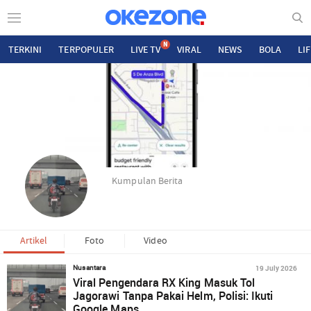
N
TERKINI
TERPOPULER
LIVE TV
VIRAL
NEWS
BOLA
LI
Kumpulan Berita
Artikel
Foto
Video
19 July 2026
Nusantara
Viral Pengendara RX King Masuk Tol
Jagorawi Tanpa Pakai Helm, Polisi: Ikuti
Google Maps