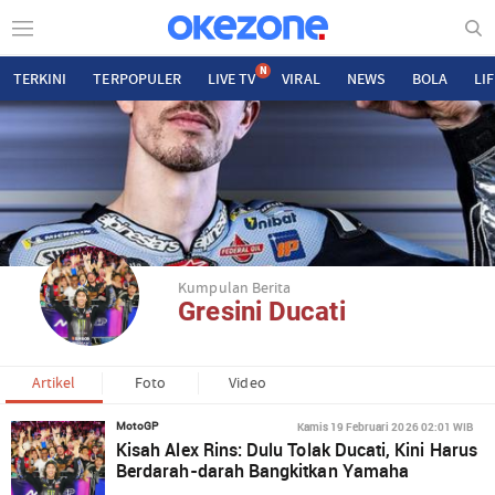
N
TERKINI
TERPOPULER
LIVE TV
VIRAL
NEWS
BOLA
LI
Kumpulan Berita
Gresini Ducati
Artikel
Foto
Video
Kamis 19 Februari 2026 02:01 WIB
MotoGP
Kisah Alex Rins: Dulu Tolak Ducati, Kini Harus
Berdarah-darah Bangkitkan Yamaha