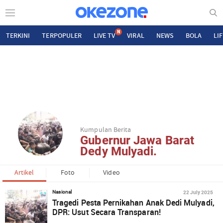
N
TERKINI
TERPOPULER
LIVE TV
VIRAL
NEWS
BOLA
LI
Kumpulan Berita
Gubernur Jawa Barat
Dedy Mulyadi.
Artikel
Foto
Video
22 July 2025
Nasional
Tragedi Pesta Pernikahan Anak Dedi Mulyadi,
DPR: Usut Secara Transparan!