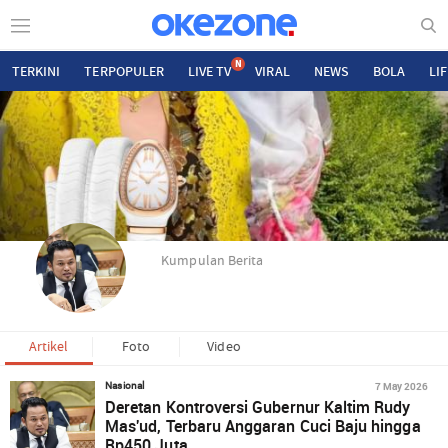
N
TERKINI
TERPOPULER
LIVE TV
VIRAL
NEWS
BOLA
LI
Kumpulan Berita
Artikel
Foto
Video
7 May 2026
Nasional
Deretan Kontroversi Gubernur Kaltim Rudy
Mas'ud, Terbaru Anggaran Cuci Baju hingga
Rp450 Juta