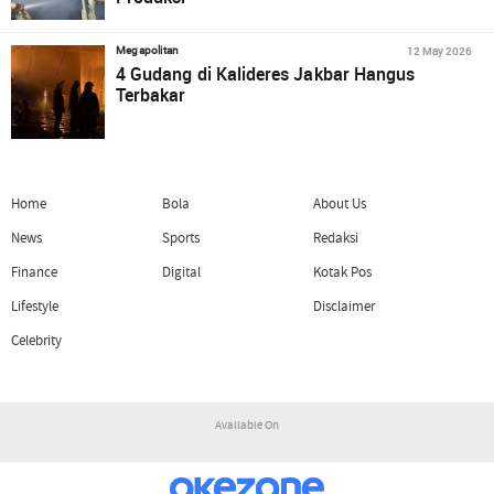
12 May 2026
Megapolitan
4 Gudang di Kalideres Jakbar Hangus
Terbakar
Home
Bola
About Us
News
Sports
Redaksi
Finance
Digital
Kotak Pos
Lifestyle
Disclaimer
Celebrity
Available On