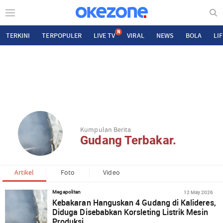
N
TERKINI
TERPOPULER
LIVE TV
VIRAL
NEWS
BOLA
LI
Kumpulan Berita
Gudang Terbakar.
Artikel
Foto
Video
12 May 2026
Megapolitan
Kebakaran Hanguskan 4 Gudang di Kalideres,
Diduga Disebabkan Korsleting Listrik Mesin
Produksi