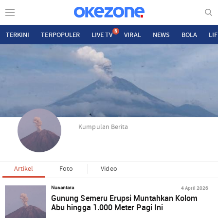
N
TERKINI
TERPOPULER
LIVE TV
VIRAL
NEWS
BOLA
LI
Kumpulan Berita
Artikel
Foto
Video
4 April 2026
Nusantara
Gunung Semeru Erupsi Muntahkan Kolom
Abu hingga 1.000 Meter Pagi Ini