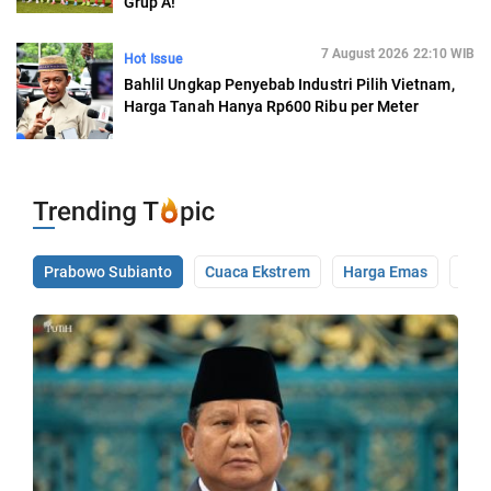
Grup A!
7 August 2026 22:10 WIB
Hot Issue
Bahlil Ungkap Penyebab Industri Pilih Vietnam,
Harga Tanah Hanya Rp600 Ribu per Meter
Prabowo Subianto
Cuaca Ekstrem
Harga Emas
Pale