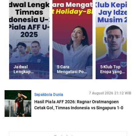
Jadwal
5 Cara
5 Klub Top
Lengkap
Mengatasi Post
Eropa yang
Timnas
Holiday-Blues
Kepincut Jay
Indonesia U-23
usai Libur
Idzes di Musim
Piala AFF U-23
Panjang
Panas 2025
2025
7 August 2026 21:12 WIB
Sepakbola Dunia
Hasil Piala AFF 2026: Ragnar Oratmangoen
Cetak Gol, Timnas Indonesia vs Singapura 1-0