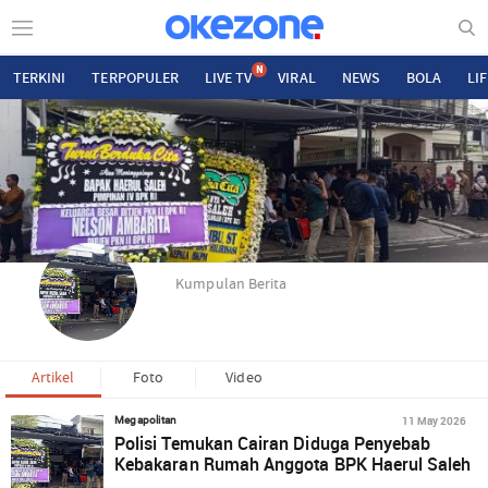
N
TERKINI
TERPOPULER
LIVE TV
VIRAL
NEWS
BOLA
LI
Kumpulan Berita
Artikel
Foto
Video
11 May 2026
Megapolitan
Polisi Temukan Cairan Diduga Penyebab
Kebakaran Rumah Anggota BPK Haerul Saleh