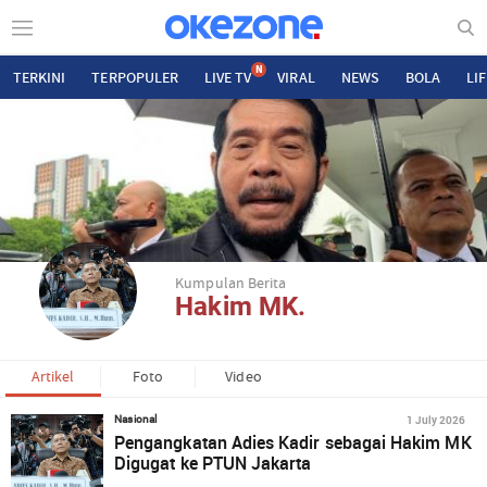
N
TERKINI
TERPOPULER
LIVE TV
VIRAL
NEWS
BOLA
LI
Kumpulan Berita
Hakim MK.
Artikel
Foto
Video
1 July 2026
Nasional
Pengangkatan Adies Kadir sebagai Hakim MK
Digugat ke PTUN Jakarta