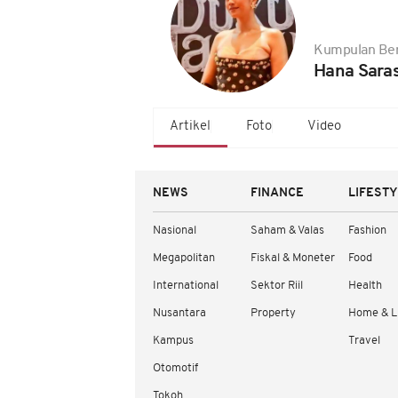
Kumpulan Ber
Hana Saras
Artikel
Foto
Video
NEWS
FINANCE
LIFEST
Nasional
Saham & Valas
Fashion
Megapolitan
Fiskal & Moneter
Food
International
Sektor Riil
Health
Nusantara
Property
Home & L
Kampus
Travel
Otomotif
Tokoh