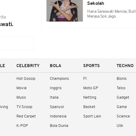
Sekolah
Hana Saraswati Menilai, Bu
Merasa Sok Jago.
ita
wati.
YLE
CELEBRITY
BOLA
SPORTS
TECHNO
Hot Gossip
Champions
F1
Bisnis
Movie
Inggris
Moto GP
Telco
Music
Italia
Netting
Gadget
iving
TV Scoop
Spanyol
Basket
Game
Red Carpet
Indonesia
Sport Lain
Science
K-POP
Bola Dunia
Ulik