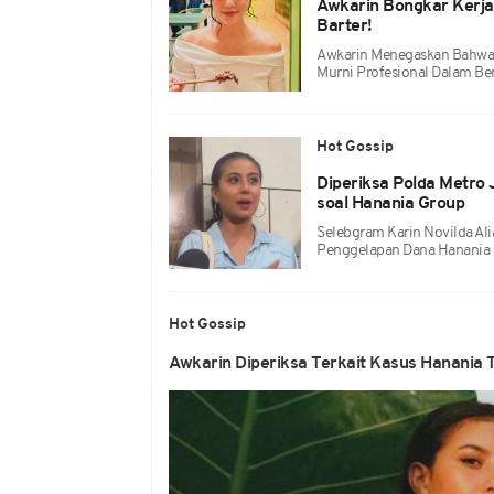
Awkarin Bongkar Kerj
Barter!
Awkarin Menegaskan Bahwa 
Murni Profesional Dalam Ben
Hot Gossip
Diperiksa Polda Metro
soal Hanania Group
Selebgram Karin Novilda Ali
Penggelapan Dana Hanania 
Hot Gossip
Awkarin Diperiksa Terkait Kasus Hanania T