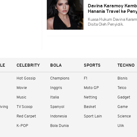
Davina Karamoy Kemba
Hanania Travel ke Pen
Kuasa Hukum Davina Karamo
Disita Oleh Penyidik.
YLE
CELEBRITY
BOLA
SPORTS
TECHNO
Hot Gossip
Champions
F1
Bisnis
Movie
Inggris
Moto GP
Telco
Music
Italia
Netting
Gadget
iving
TV Scoop
Spanyol
Basket
Game
Red Carpet
Indonesia
Sport Lain
Science
K-POP
Bola Dunia
Ulik