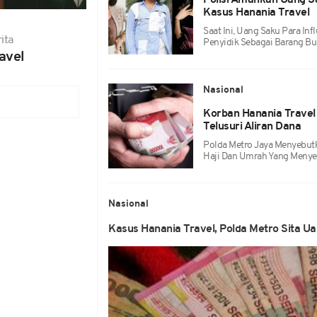
Polisi Amankan Uang Sa
Kasus Hanania Travel
Saat Ini, Uang Saku Para Infl
ita
Penyidik Sebagai Barang Buk
avel
Nasional
Korban Hanania Travel
Telusuri Aliran Dana
Polda Metro Jaya Menyebut
Haji Dan Umrah Yang Menyer
Nasional
Kasus Hanania Travel, Polda Metro Sita Ua