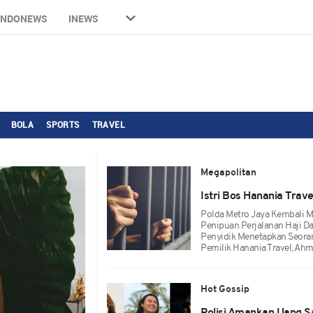
INDONEWS
INEWS
BOLA
SPORTS
TRAVEL
Megapolitan
Istri Bos Hanania Tra
Polda Metro Jaya Kembali 
Penipuan Perjalanan Haji Da
Penyidik Menetapkan Seorang
Pemilik Hanania Travel, Ahm
Hot Gossip