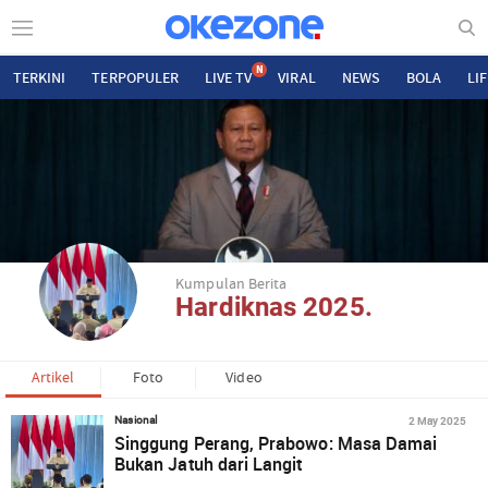
N
TERKINI
TERPOPULER
LIVE TV
VIRAL
NEWS
BOLA
LI
Kumpulan Berita
Hardiknas 2025.
Artikel
Foto
Video
2 May 2025
Nasional
Singgung Perang, Prabowo: Masa Damai
Bukan Jatuh dari Langit