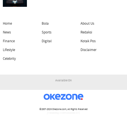
Home
Bola
About Us
News
Sports
Redaksi
Finance
Digital
Kotak Pos
Lifestyle
Disclaimer
Celebrity
Available On
©2007-2026
Okezone.com
, All Rights Reserved
/ rendering 2.1334 seconds [17]