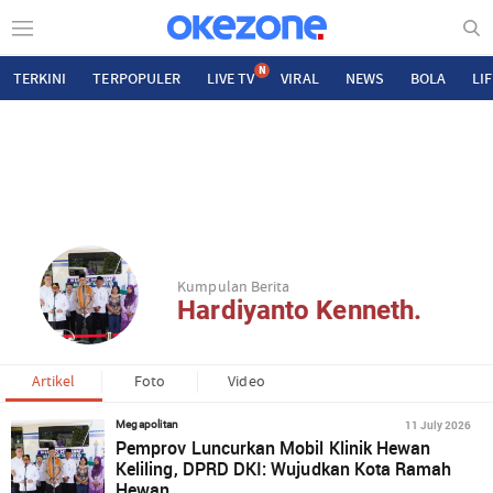
N
TERKINI
TERPOPULER
LIVE TV
VIRAL
NEWS
BOLA
LI
Kumpulan Berita
Hardiyanto Kenneth.
Artikel
Foto
Video
11 July 2026
Megapolitan
Pemprov Luncurkan Mobil Klinik Hewan
Keliling, DPRD DKI: Wujudkan Kota Ramah
Hewan