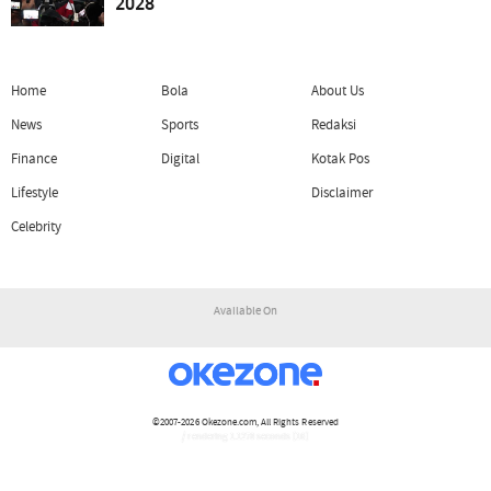
2028
Home
Bola
About Us
News
Sports
Redaksi
Finance
Digital
Kotak Pos
Lifestyle
Disclaimer
Celebrity
Available On
©2007-2026
Okezone.com
, All Rights Reserved
/ rendering 1.1278 seconds [16]