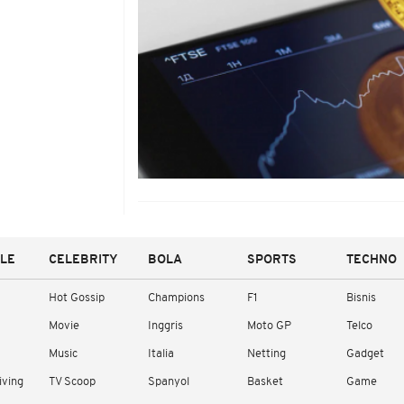
YLE
CELEBRITY
BOLA
SPORTS
TECHNO
Hot Gossip
Champions
F1
Bisnis
Movie
Inggris
Moto GP
Telco
Music
Italia
Netting
Gadget
iving
TV Scoop
Spanyol
Basket
Game