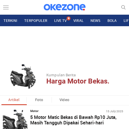
N
TERKINI
TERPOPULER
LIVE TV
VIRAL
NEWS
BOLA
LI
Kumpulan Berita
Harga Motor Bekas.
Artikel
Foto
Video
15 July 2025
Motor
5 Motor Matic Bekas di Bawah Rp10 Juta,
Masih Tangguh Dipakai Sehari-hari