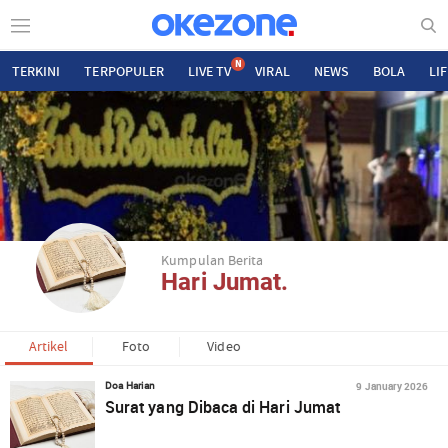
N
TERKINI
TERPOPULER
LIVE TV
VIRAL
NEWS
BOLA
LI
Kumpulan Berita
Hari Jumat.
Artikel
Foto
Video
9 January 2026
Doa Harian
Surat yang Dibaca di Hari Jumat