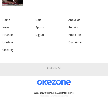
Home
Bola
About Us
News
Sports
Redaksi
Finance
Digital
Kotak Pos
Lifestyle
Disclaimer
Celebrity
Available On
©2007-2026
Okezone.com
, All Rights Reserved
/ rendering 1.2769 seconds [16]