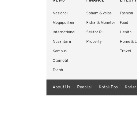
NEWS
FINANCE
LIFEST
Nasional
Saham & Valas
Fashion
Megapolitan
Fiskal & Moneter
Food
International
Sektor Riil
Health
Nusantara
Property
Home & L
Kampus
Travel
Otomotif
Tokoh
About Us
Redaksi
Kotak Pos
Karier