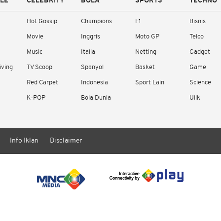
YLE
CELEBRITY
BOLA
SPORTS
TECHNO
Hot Gossip
Champions
F1
Bisnis
Movie
Inggris
Moto GP
Telco
Music
Italia
Netting
Gadget
iving
TV Scoop
Spanyol
Basket
Game
Red Carpet
Indonesia
Sport Lain
Science
K-POP
Bola Dunia
Ulik
Info Iklan
Disclaimer
/ rendering in 1.2310 seconds [15]