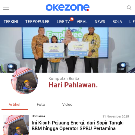
N
TERKINI
TERPOPULER
LIVE TV
VIRAL
NEWS
BOLA
LI
Kumpulan Berita
Hari Pahlawan.
Artikel
Foto
Video
11 November 2025
Hot Issue
Ini Kisah Pejuang Energi, dari Sopir Tangki
BBM hingga Operator SPBU Pertamina