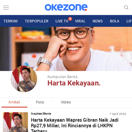
N
TERKINI
TERPOPULER
LIVE TV
VIRAL
NEWS
BOLA
LI
Kumpulan Berita
Harta Kekayaan.
Artikel
Foto
Video
7 April 2026
Inspirasi Bisnis
Harta Kekayaan Wapres Gibran Naik Jadi
Rp27,9 Miliar, Ini Rinciannya di LHKPN
Terbaru