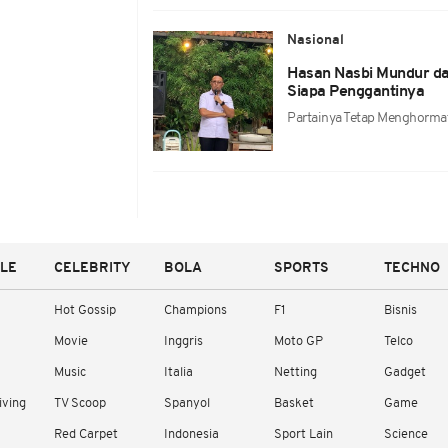
Nasional
Hasan Nasbi Mundur dar
Siapa Penggantinya
Partainya Tetap Menghormat
YLE
CELEBRITY
BOLA
SPORTS
TECHNO
Hot Gossip
Champions
F1
Bisnis
Movie
Inggris
Moto GP
Telco
Music
Italia
Netting
Gadget
iving
TV Scoop
Spanyol
Basket
Game
Red Carpet
Indonesia
Sport Lain
Science