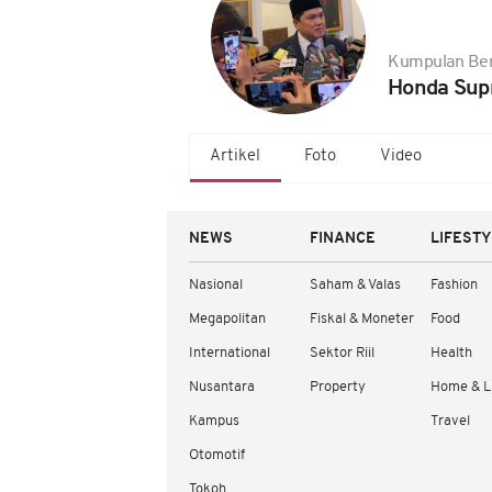
Kumpulan Ber
Honda Supr
Artikel
Foto
Video
NEWS
FINANCE
LIFEST
Nasional
Saham & Valas
Fashion
Megapolitan
Fiskal & Moneter
Food
International
Sektor Riil
Health
Nusantara
Property
Home & L
Kampus
Travel
Otomotif
Tokoh