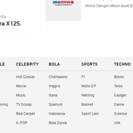
Motor Dengan Mesin Awet B
ita
a X 125.
YLE
CELEBRITY
BOLA
SPORTS
TECHNO
Hot Gossip
Champions
F1
Bisnis
Movie
Inggris
Moto GP
Telco
Music
Italia
Netting
Gadget
iving
TV Scoop
Spanyol
Basket
Game
Red Carpet
Indonesia
Sport Lain
Science
K-POP
Bola Dunia
Ulik