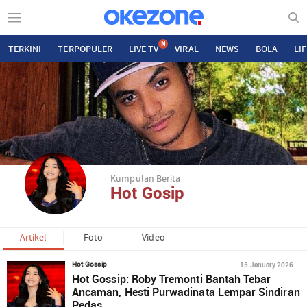
N
TERKINI
TERPOPULER
LIVE TV
VIRAL
NEWS
BOLA
LI
Kumpulan Berita
Hot Gosip
Artikel
Foto
Video
15 January 2026
Hot Gossip
Hot Gossip: Roby Tremonti Bantah Tebar
Ancaman, Hesti Purwadinata Lempar Sindiran
Pedas