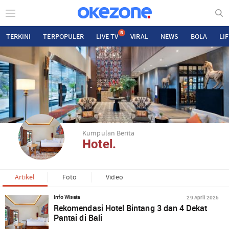
N
TERKINI
TERPOPULER
LIVE TV
VIRAL
NEWS
BOLA
LI
Kumpulan Berita
Hotel.
Artikel
Foto
Video
29 April 2025
Info Wisata
Rekomendasi Hotel Bintang 3 dan 4 Dekat
Pantai di Bali