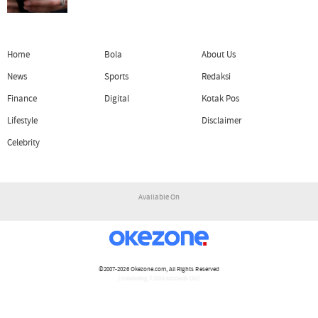
Home
Bola
About Us
News
Sports
Redaksi
Finance
Digital
Kotak Pos
Lifestyle
Disclaimer
Celebrity
Available On
©2007-2026
Okezone.com
, All Rights Reserved
/ rendering 2.1515 seconds [15]