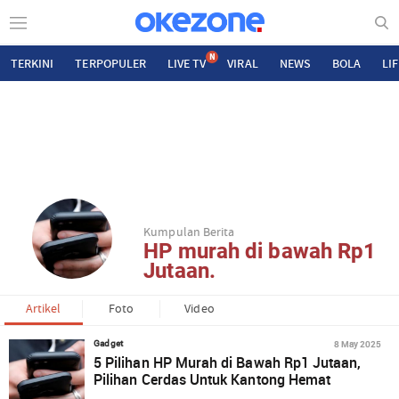
N
TERKINI
TERPOPULER
LIVE TV
VIRAL
NEWS
BOLA
LI
Kumpulan Berita
HP murah di bawah Rp1
Jutaan.
Artikel
Foto
Video
8 May 2025
Gadget
5 Pilihan HP Murah di Bawah Rp1 Jutaan,
Pilihan Cerdas Untuk Kantong Hemat