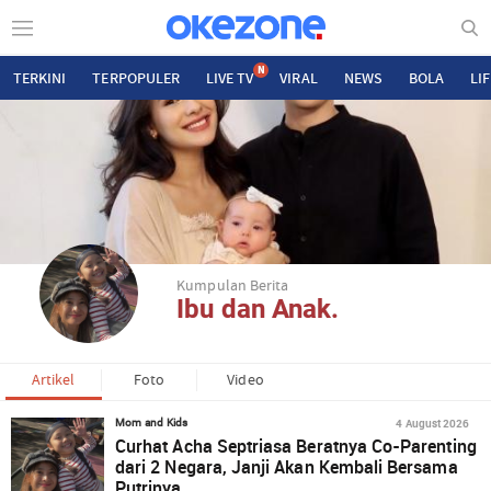
N
TERKINI
TERPOPULER
LIVE TV
VIRAL
NEWS
BOLA
LI
Kumpulan Berita
Ibu dan Anak.
Artikel
Foto
Video
4 August 2026
Mom and Kids
Curhat Acha Septriasa Beratnya Co-Parenting
dari 2 Negara, Janji Akan Kembali Bersama
Putrinya