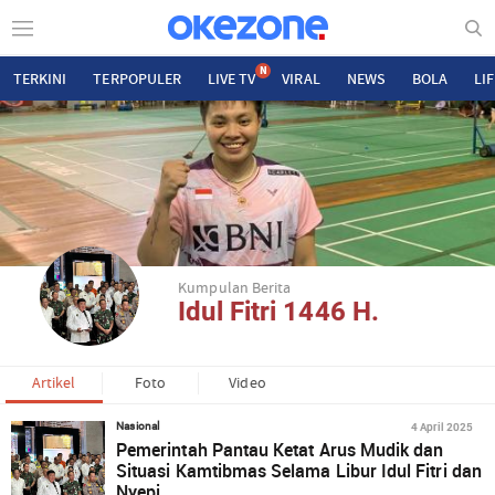
N
TERKINI
TERPOPULER
LIVE TV
VIRAL
NEWS
BOLA
LI
Kumpulan Berita
Idul Fitri 1446 H.
Artikel
Foto
Video
4 April 2025
Nasional
Pemerintah Pantau Ketat Arus Mudik dan
Situasi Kamtibmas Selama Libur Idul Fitri dan
Nyepi