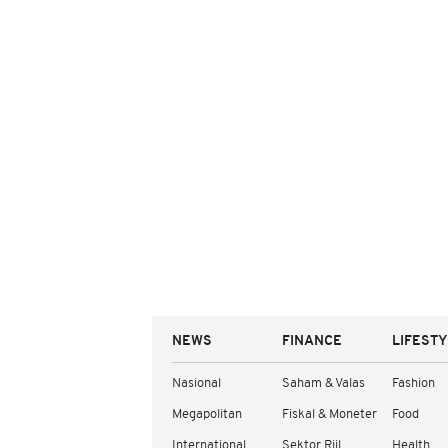
NEWS
FINANCE
LIFEST
Nasional
Saham & Valas
Fashion
Megapolitan
Fiskal & Moneter
Food
International
Sektor Riil
Health