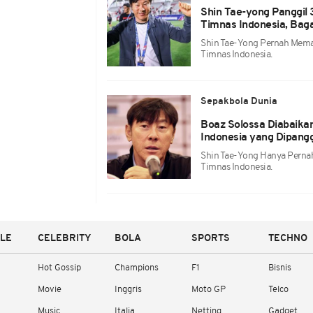
Shin Tae-yong Panggil 3
Timnas Indonesia, Bag
Shin Tae-Yong Pernah Memang
Timnas Indonesia.
Sepakbola Dunia
Boaz Solossa Diabaikan
Indonesia yang Dipangg
Shin Tae-Yong Hanya Pernah
Timnas Indonesia.
YLE
CELEBRITY
BOLA
SPORTS
TECHNO
Hot Gossip
Champions
F1
Bisnis
Movie
Inggris
Moto GP
Telco
Music
Italia
Netting
Gadget