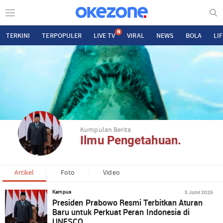
N
TERKINI
TERPOPULER
LIVE TV
VIRAL
NEWS
BOLA
LI
Kumpulan Berita
Ilmu Pengetahuan.
Artikel
Foto
Video
5 June 2026
Kampus
Presiden Prabowo Resmi Terbitkan Aturan
Baru untuk Perkuat Peran Indonesia di
UNESCO