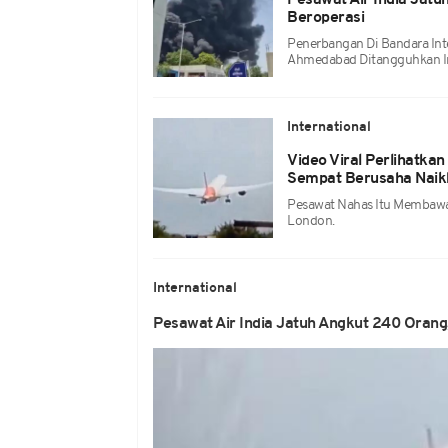
Pesawat Air India Jat
Beroperasi
Penerbangan Di Bandara Inte
Ahmedabad Ditangguhkan Im
International
Video Viral Perlihatka
Sempat Berusaha Naik
Pesawat Nahas Itu Membawa
London.
International
Pesawat Air India Jatuh Angkut 240 Orang