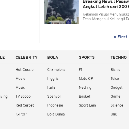
Breaking News : Pesawa
Angkut Lebih dari 200
Rekaman Visual Menunjukka
Tebal Mengepul Ke Langit D
« First
YLE
CELEBRITY
BOLA
SPORTS
TECHNO
Hot Gossip
Champions
F1
Bisnis
Movie
Inggris
Moto GP
Telco
Music
Italia
Netting
Gadget
iving
TV Scoop
Spanyol
Basket
Game
Red Carpet
Indonesia
Sport Lain
Science
K-POP
Bola Dunia
Ulik